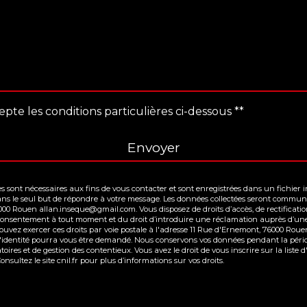
epte les conditions particulières ci-dessous **
Envoyer
ont nécessaires aux fins de vous contacter et sont enregistrées dans un fichier inf
ans le seul but de répondre à votre message. Les données collectées seront communi
0 Rouen allan.inseque@gmail.com. Vous disposez de droits d’accès, de rectification,
re consentement à tout moment et du droit d’introduire une réclamation auprès d’une
ouvez exercer ces droits par voie postale à l'adresse 11 Rue d'Ernemont, 76000 Roue
d'identité pourra vous être demandé. Nous conservons vos données pendant la pério
toires et de gestion des contentieux. Vous avez le droit de vous inscrire sur la lis
Consultez le site cnil.fr pour plus d’informations sur vos droits.