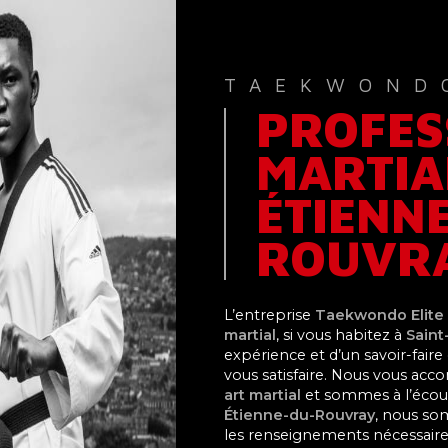
TAEKWOND
PROFES
MARTIA
ÉTIENN
ROUVR
L’entreprise
Taekwondo Elite
martial
, si vous habitez à
Saint
expérience et d’un savoir-fair
vous satisfaire. Nous vous ac
art martial
et sommes à l’écout
Étienne-du-Rouvray
, nous so
les renseignements nécessaire