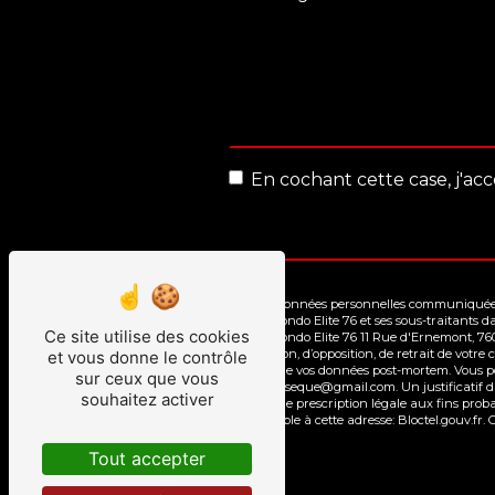
En cochant cette case, j'acc
** Les données personnelles communiquées s
Taekwondo Elite 76 et ses sous-traitants d
Ce site utilise des cookies
Taekwondo Elite 76 11 Rue d'Ernemont, 7600
limitation, d’opposition, de retrait de vot
et vous donne le contrôle
le sort de vos données post-mortem. Vous p
sur ceux que vous
allan.inseque@gmail.com. Un justificatif 
souhaitez activer
durée de prescription légale aux fins proba
disponible à cette adresse:
Bloctel.gouv.fr
. 
Tout accepter