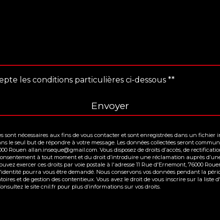
epte les conditions particulières ci-dessous **
Envoyer
ont nécessaires aux fins de vous contacter et sont enregistrées dans un fichier inf
ans le seul but de répondre à votre message. Les données collectées seront communi
0 Rouen allan.inseque@gmail.com. Vous disposez de droits d’accès, de rectification,
re consentement à tout moment et du droit d’introduire une réclamation auprès d’une
ouvez exercer ces droits par voie postale à l'adresse 11 Rue d'Ernemont, 76000 Roue
d'identité pourra vous être demandé. Nous conservons vos données pendant la pério
toires et de gestion des contentieux. Vous avez le droit de vous inscrire sur la lis
Consultez le site cnil.fr pour plus d’informations sur vos droits.