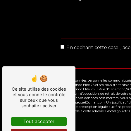
En cochant cette case, j'acc
** Les données personnelles communiquées s
Taekwondo Elite 76 et ses sous-traitants d
Ce site utilise des cookies
Taekwondo Elite 76 11 Rue d'Ernemont, 7600
limitation, d’opposition, de retrait de vot
et vous donne le contrôle
le sort de vos données post-mortem. Vous p
sur ceux que vous
allan.inseque@gmail.com. Un justificatif 
souhaitez activer
durée de prescription légale aux fins proba
disponible à cette adresse:
Bloctel.gouv.fr
. 
Tout accepter